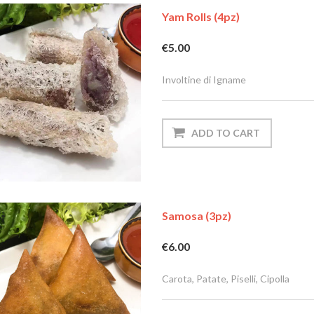
Yam Rolls (4pz)
€5.00
Involtine di Igname
Samosa (3pz)
€6.00
Carota, Patate, Piselli, Cipolla