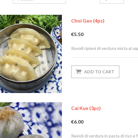
Choi Gao (4pz)
€5.50
Ravoili ripieni di verdura mista al v
Cai Kue (3pz)
€6.00
Ravioli di verdura in pasta di riso e 