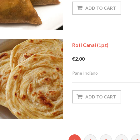
Roti Canai (1pz)
€2.00
Pane Indiano