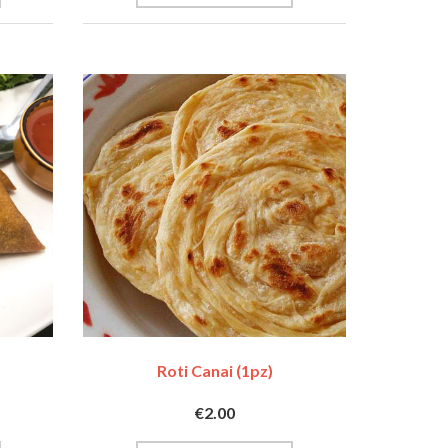
Roti Canai (1pz)
€2.00